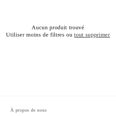
c
t
i
Aucun produit trouvé
o
Utiliser moins de filtres ou
tout supprimer
n
:
À propos de nous