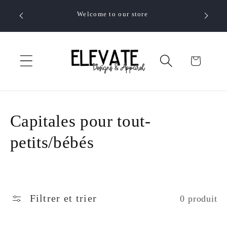
et
passer
Welcome to our store
Have a C
au
contenu
Panier
C
Capitales pour tout-
o
petits/bébés
l
l
Filtrer et trier
0 produit
e